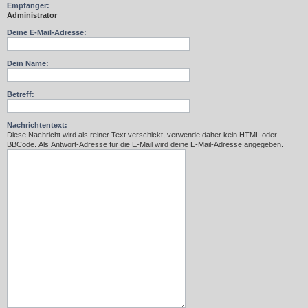
Empfänger:
Administrator
Deine E-Mail-Adresse:
Dein Name:
Betreff:
Nachrichtentext:
Diese Nachricht wird als reiner Text verschickt, verwende daher kein HTML oder
BBCode. Als Antwort-Adresse für die E-Mail wird deine E-Mail-Adresse angegeben.