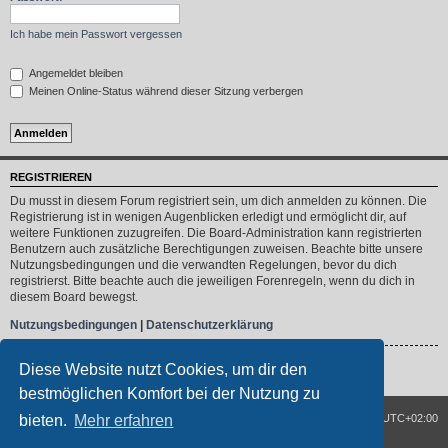
Ich habe mein Passwort vergessen
Angemeldet bleiben
Meinen Online-Status während dieser Sitzung verbergen
REGISTRIEREN
Du musst in diesem Forum registriert sein, um dich anmelden zu können. Die
Registrierung ist in wenigen Augenblicken erledigt und ermöglicht dir, auf
weitere Funktionen zuzugreifen. Die Board-Administration kann registrierten
Benutzern auch zusätzliche Berechtigungen zuweisen. Beachte bitte unsere
Nutzungsbedingungen und die verwandten Regelungen, bevor du dich
registrierst. Bitte beachte auch die jeweiligen Forenregeln, wenn du dich in
diesem Board bewegst.
Nutzungsbedingungen
|
Datenschutzerklärung
Registrieren
Diese Website nutzt Cookies, um dir den
bestmöglichen Komfort bei der Nutzung zu
Spirit of three wheels
Foren-Übersicht
Alle Zeiten sind
UTC+02:00
bieten.
Mehr erfahren