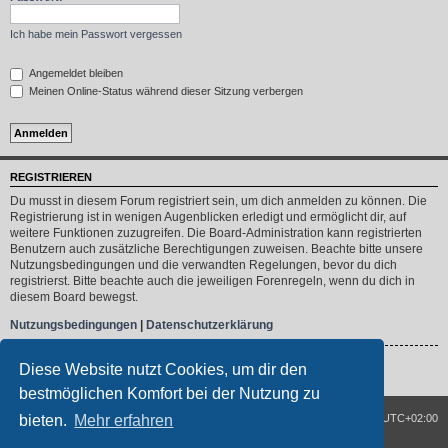
Ich habe mein Passwort vergessen
Angemeldet bleiben
Meinen Online-Status während dieser Sitzung verbergen
REGISTRIEREN
Du musst in diesem Forum registriert sein, um dich anmelden zu können. Die
Registrierung ist in wenigen Augenblicken erledigt und ermöglicht dir, auf
weitere Funktionen zuzugreifen. Die Board-Administration kann registrierten
Benutzern auch zusätzliche Berechtigungen zuweisen. Beachte bitte unsere
Nutzungsbedingungen und die verwandten Regelungen, bevor du dich
registrierst. Bitte beachte auch die jeweiligen Forenregeln, wenn du dich in
diesem Board bewegst.
Nutzungsbedingungen
|
Datenschutzerklärung
Registrieren
Diese Website nutzt Cookies, um dir den
bestmöglichen Komfort bei der Nutzung zu
Spirit of three wheels
Foren-Übersicht
Alle Zeiten sind
UTC+02:00
bieten.
Mehr erfahren