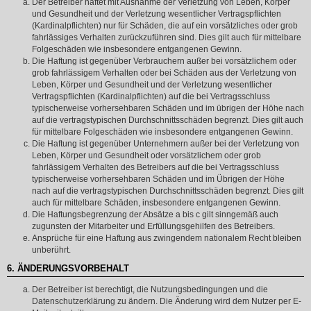
Der Betreiber haftet mit Ausnahme der Verletzung von Leben, Körper
und Gesundheit und der Verletzung wesentlicher Vertragspflichten
(Kardinalpflichten) nur für Schäden, die auf ein vorsätzliches oder grob
fahrlässiges Verhalten zurückzuführen sind. Dies gilt auch für mittelbare
Folgeschäden wie insbesondere entgangenen Gewinn.
Die Haftung ist gegenüber Verbrauchern außer bei vorsätzlichem oder
grob fahrlässigem Verhalten oder bei Schäden aus der Verletzung von
Leben, Körper und Gesundheit und der Verletzung wesentlicher
Vertragspflichten (Kardinalpflichten) auf die bei Vertragsschluss
typischerweise vorhersehbaren Schäden und im übrigen der Höhe nach
auf die vertragstypischen Durchschnittsschäden begrenzt. Dies gilt auch
für mittelbare Folgeschäden wie insbesondere entgangenen Gewinn.
Die Haftung ist gegenüber Unternehmern außer bei der Verletzung von
Leben, Körper und Gesundheit oder vorsätzlichem oder grob
fahrlässigem Verhalten des Betreibers auf die bei Vertragsschluss
typischerweise vorhersehbaren Schäden und im Übrigen der Höhe
nach auf die vertragstypischen Durchschnittsschäden begrenzt. Dies gilt
auch für mittelbare Schäden, insbesondere entgangenen Gewinn.
Die Haftungsbegrenzung der Absätze a bis c gilt sinngemäß auch
zugunsten der Mitarbeiter und Erfüllungsgehilfen des Betreibers.
Ansprüche für eine Haftung aus zwingendem nationalem Recht bleiben
unberührt.
6. ÄNDERUNGSVORBEHALT
Der Betreiber ist berechtigt, die Nutzungsbedingungen und die
Datenschutzerklärung zu ändern. Die Änderung wird dem Nutzer per E-