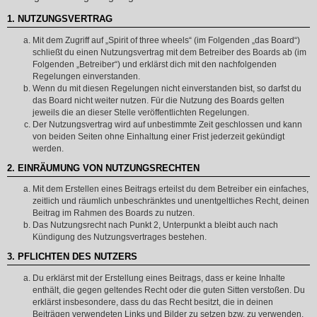
1. NUTZUNGSVERTRAG
Mit dem Zugriff auf „Spirit of three wheels“ (im Folgenden „das Board“)
schließt du einen Nutzungsvertrag mit dem Betreiber des Boards ab (im
Folgenden „Betreiber“) und erklärst dich mit den nachfolgenden
Regelungen einverstanden.
Wenn du mit diesen Regelungen nicht einverstanden bist, so darfst du
das Board nicht weiter nutzen. Für die Nutzung des Boards gelten
jeweils die an dieser Stelle veröffentlichten Regelungen.
Der Nutzungsvertrag wird auf unbestimmte Zeit geschlossen und kann
von beiden Seiten ohne Einhaltung einer Frist jederzeit gekündigt
werden.
2. EINRÄUMUNG VON NUTZUNGSRECHTEN
Mit dem Erstellen eines Beitrags erteilst du dem Betreiber ein einfaches,
zeitlich und räumlich unbeschränktes und unentgeltliches Recht, deinen
Beitrag im Rahmen des Boards zu nutzen.
Das Nutzungsrecht nach Punkt 2, Unterpunkt a bleibt auch nach
Kündigung des Nutzungsvertrages bestehen.
3. PFLICHTEN DES NUTZERS
Du erklärst mit der Erstellung eines Beitrags, dass er keine Inhalte
enthält, die gegen geltendes Recht oder die guten Sitten verstoßen. Du
erklärst insbesondere, dass du das Recht besitzt, die in deinen
Beiträgen verwendeten Links und Bilder zu setzen bzw. zu verwenden.