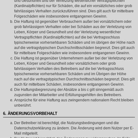
und Gesundheit und der Verletzung wesentlicher Vertragspflichten
(Kardinalpflichten) nur für Schäden, die auf ein vorsätzliches oder grob
fahrlässiges Verhalten zurückzuführen sind. Dies gilt auch für mittelbare
Folgeschäden wie insbesondere entgangenen Gewinn.
Die Haftung ist gegenüber Verbrauchern außer bei vorsätzlichem oder
grob fahrlässigem Verhalten oder bei Schäden aus der Verletzung von
Leben, Körper und Gesundheit und der Verletzung wesentlicher
Vertragspflichten (Kardinalpflichten) auf die bei Vertragsschluss
typischerweise vorhersehbaren Schäden und im übrigen der Höhe nach
auf die vertragstypischen Durchschnittsschäden begrenzt. Dies gilt auch
für mittelbare Folgeschäden wie insbesondere entgangenen Gewinn.
Die Haftung ist gegenüber Unternehmern außer bei der Verletzung von
Leben, Körper und Gesundheit oder vorsätzlichem oder grob
fahrlässigem Verhalten des Betreibers auf die bei Vertragsschluss
typischerweise vorhersehbaren Schäden und im Übrigen der Höhe
nach auf die vertragstypischen Durchschnittsschäden begrenzt. Dies gilt
auch für mittelbare Schäden, insbesondere entgangenen Gewinn.
Die Haftungsbegrenzung der Absätze a bis c gilt sinngemäß auch
zugunsten der Mitarbeiter und Erfüllungsgehilfen des Betreibers.
Ansprüche für eine Haftung aus zwingendem nationalem Recht bleiben
unberührt.
6. ÄNDERUNGSVORBEHALT
Der Betreiber ist berechtigt, die Nutzungsbedingungen und die
Datenschutzerklärung zu ändern. Die Änderung wird dem Nutzer per E-
Mail mitgeteilt.