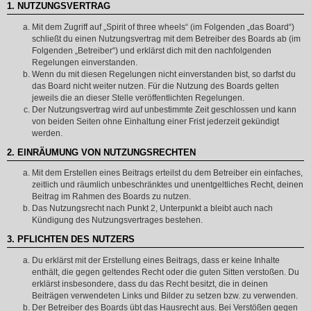
1. NUTZUNGSVERTRAG
Mit dem Zugriff auf „Spirit of three wheels“ (im Folgenden „das Board“)
schließt du einen Nutzungsvertrag mit dem Betreiber des Boards ab (im
Folgenden „Betreiber“) und erklärst dich mit den nachfolgenden
Regelungen einverstanden.
Wenn du mit diesen Regelungen nicht einverstanden bist, so darfst du
das Board nicht weiter nutzen. Für die Nutzung des Boards gelten
jeweils die an dieser Stelle veröffentlichten Regelungen.
Der Nutzungsvertrag wird auf unbestimmte Zeit geschlossen und kann
von beiden Seiten ohne Einhaltung einer Frist jederzeit gekündigt
werden.
2. EINRÄUMUNG VON NUTZUNGSRECHTEN
Mit dem Erstellen eines Beitrags erteilst du dem Betreiber ein einfaches,
zeitlich und räumlich unbeschränktes und unentgeltliches Recht, deinen
Beitrag im Rahmen des Boards zu nutzen.
Das Nutzungsrecht nach Punkt 2, Unterpunkt a bleibt auch nach
Kündigung des Nutzungsvertrages bestehen.
3. PFLICHTEN DES NUTZERS
Du erklärst mit der Erstellung eines Beitrags, dass er keine Inhalte
enthält, die gegen geltendes Recht oder die guten Sitten verstoßen. Du
erklärst insbesondere, dass du das Recht besitzt, die in deinen
Beiträgen verwendeten Links und Bilder zu setzen bzw. zu verwenden.
Der Betreiber des Boards übt das Hausrecht aus. Bei Verstößen gegen