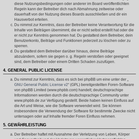
diese Nutzungsbedingungen oder anderer im Board veröffentlichten
Regeln kann der Betreiber dich nach Abmahnung zeitweise oder
dauerhaft von der Nutzung dieses Boards ausschließen und dir ein
Hausverbot erteilen.
Du nimmst zur Kenntnis, dass der Betreiber keine Verantwortung für die
Inhalte von Beiträgen übernimmt, die er nicht selbst erstellt hat oder die
er nicht zur Kenntnis genommen hat. Du gestattest dem Betreiber, dein
Benutzerkonto, Beiträge und Funktionen jederzeit zu löschen oder zu
sperren.
Du gestattest dem Betreiber darüber hinaus, deine Beiträge
abzuändern, sofern sie gegen o. g. Regeln verstoßen oder geeignet
sind, dem Betreiber oder einem Dritten Schaden zuzufügen.
4. GENERAL PUBLIC LICENSE
Du nimmst zur Kenntnis, dass es sich bei phpBB um eine unter der „
GNU General Public License v2
“ (GPL) bereitgestellten Foren-Software
von phpBB Limited (www.phpbb.com) handelt; deutschsprachige
Informationen werden durch die deutschsprachige Community unter
www.phpbb.de zur Verfügung gestellt. Beide haben keinen Einfluss auf
die Art und Weise, wie die Software verwendet wird. Sie können
insbesondere die Verwendung der Software für bestimmte Zwecke nicht
untersagen oder auf Inhalte fremder Foren Einfluss nehmen.
5. GEWÄHRLEISTUNG
Der Betreiber haftet mit Ausnahme der Verletzung von Leben, Körper