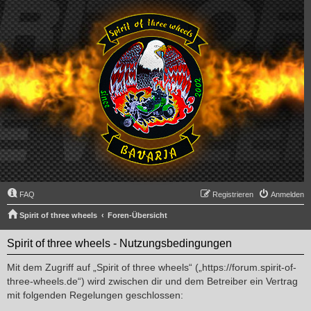
FAQ
Registrieren
Anmelden
Spirit of three wheels
Foren-Übersicht
Spirit of three wheels - Nutzungsbedingungen
Mit dem Zugriff auf „Spirit of three wheels“ („https://forum.spirit-of-
three-wheels.de“) wird zwischen dir und dem Betreiber ein Vertrag
mit folgenden Regelungen geschlossen: