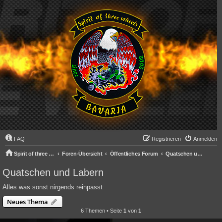
FAQ
Registrieren
Anmelden
Spirit of three wheels
Foren-Übersicht
Öffentliches Forum
Quatschen und Labern
Quatschen und Labern
Alles was sonst nirgends reinpasst
Neues Thema
6 Themen • Seite
1
von
1