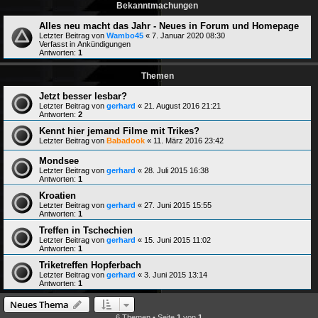
Bekanntmachungen
Alles neu macht das Jahr - Neues in Forum und Homepage
Letzter Beitrag von
Wambo45
«
7. Januar 2020 08:30
Verfasst in
Ankündigungen
Antworten:
1
Themen
Jetzt besser lesbar?
Letzter Beitrag von
gerhard
«
21. August 2016 21:21
Antworten:
2
Kennt hier jemand Filme mit Trikes?
Letzter Beitrag von
Babadook
«
11. März 2016 23:42
Mondsee
Letzter Beitrag von
gerhard
«
28. Juli 2015 16:38
Antworten:
1
Kroatien
Letzter Beitrag von
gerhard
«
27. Juni 2015 15:55
Antworten:
1
Treffen in Tschechien
Letzter Beitrag von
gerhard
«
15. Juni 2015 11:02
Antworten:
1
Triketreffen Hopferbach
Letzter Beitrag von
gerhard
«
3. Juni 2015 13:14
Antworten:
1
Neues Thema
6 Themen • Seite
1
von
1