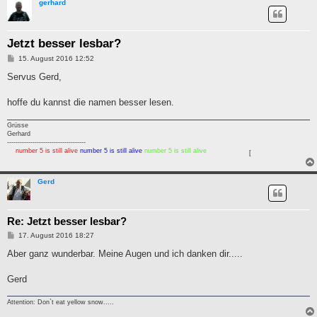
gerhard
Jetzt besser lesbar?
B
15. August 2016 12:52
e
i
Servus Gerd,
t
r
a
hoffe du kannst die namen besser lesen.
g
Grüsse
Gerhard
-------------------------------------
number 5 is still alive
number 5 is still alive
number 5 is still alive
[
Gerd
Re: Jetzt besser lesbar?
B
17. August 2016 18:27
e
i
Aber ganz wunderbar. Meine Augen und ich danken dir.....
t
r
a
Gerd
g
Attention: Don`t eat yellow snow.....