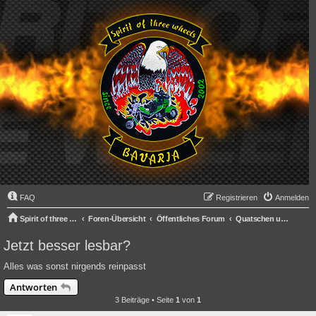
FAQ
Registrieren
Anmelden
Spirit of three wheels
Foren-Übersicht
Öffentliches Forum
Quatschen und Labern
Jetzt besser lesbar?
Alles was sonst nirgends reinpasst
Antworten
3 Beiträge • Seite
1
von
1